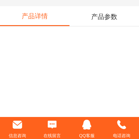
产品详情
产品参数
信息咨询
在线留言
QQ客服
电话咨询